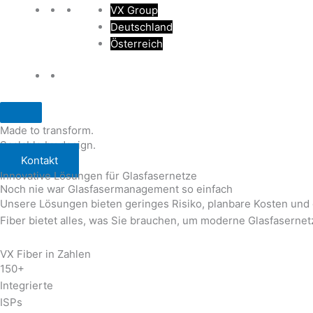
VX Group
Deutschland
Österreich
Made to transform.
Scalable by design.
Kontakt
Innovative Lösungen für Glasfasernetze
Noch nie war Glasfasermanagement so einfach
Unsere Lösungen bieten geringes Risiko, planbare Kosten und e
Fiber bietet alles, was Sie brauchen, um moderne Glasfaserne
VX Fiber in Zahlen​
150+
Integrierte
ISPs