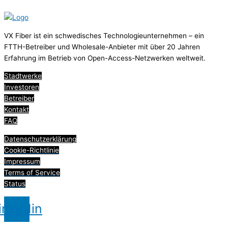
VX Fiber ist ein schwedisches Technologieunternehmen – ein
FTTH-Betreiber und Wholesale-Anbieter mit über 20 Jahren
Erfahrung im Betrieb von Open-Access-Netzwerken weltweit.
Stadtwerke
Investoren
Betreiber
Kontakt
FAQ
Datenschutzerklärung
Cookie-Richtlinie
Impressum
Terms of Service
Status
inkedin